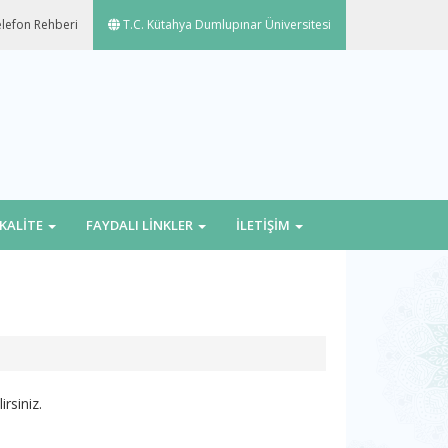
lefon Rehberi
T.C. Kütahya Dumlupınar Üniversitesi
KALİTE
FAYDALI LİNKLER
İLETİŞİM
irsiniz.