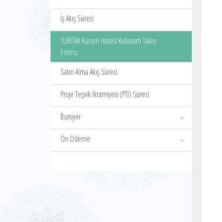
İş Akış Süreci
TÜBİTAK Kurum Hissesi Kullanım Talep
Formu
Satın Alma Akış Süreci
Proje Teşvik İkramiyesi (PTİ) Süreci
Bursiyer
Ön Ödeme