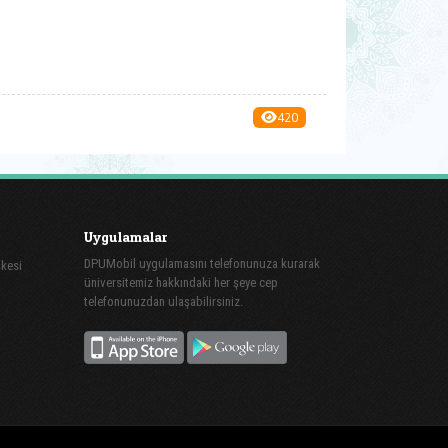
420
Uygulamalar
DPUMobil uygulamasını telefonunuza kurarak
şkesi
üniversitemiz hakkındaki her şeye cep
telefonunuzdan ulaşabilirsiniz.