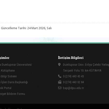
 Güncelleme Tarihi: 24 Mart 2026, Salı
işimler
İletişim Bilgileri
 Dumlupınar Üniversitesi
Dumlupınar Üniv. Evliya Çelebi Yerle
 Kütüphane
Tavşanlı Yolu 10. km KÜTAHYA
 Bilgi Sistemi
0 (274) 443 43 43
İşleri Daire Başkanlığı
0 (274) 443 02 84
ik Portal
bap@dpu.edu.tr
yet Bildirim Formu