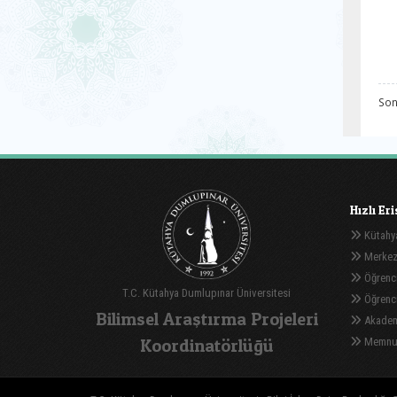
Son
Hızlı Er
Kütahya
Merkez
Öğrenci
T.C. Kütahya Dumlupınar Üniversitesi
Öğrenci 
Bilimsel Araştırma Projeleri
Akadem
Koordinatörlüğü
Memnuni