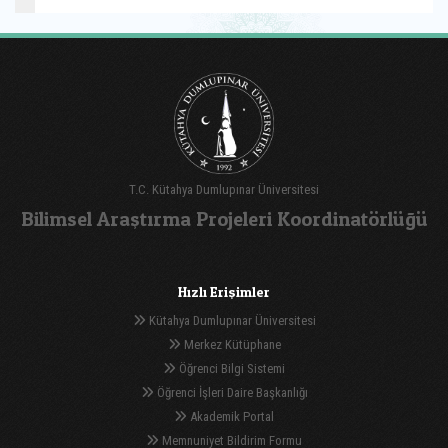
T.C. Kütahya Dumlupınar Üniversitesi
Bilimsel Araştırma Projeleri Koordinatörlüğü
Hızlı Erişimler
Kütahya Dumlupınar Üniversitesi
Merkez Kütüphane
Öğrenci Bilgi Sistemi
Öğrenci İşleri Daire Başkanlığı
Akademik Portal
Memnuniyet Bildirim Formu