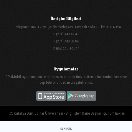
İletişim Bilgileri
Dumlupınar Üniv. Evliya Çelebi Yerleşkesi Tavşanlı Yolu 10. km KÜTAHYA
0 (274) 443 43 43
0 (274) 443 02 84
bap@dpu.edu.tr
Uygulamalar
DPUMobil uygulamasını telefonunuza kurarak üniversitemiz hakkındaki her şeye
cep telefonunuzdan ulaşabilirsiniz.
T.C. Kütahya Dumlupınar Üniversitesi - Bilgi İşlem Daire Başkanlığı, Tüm hakları
saklıdır.