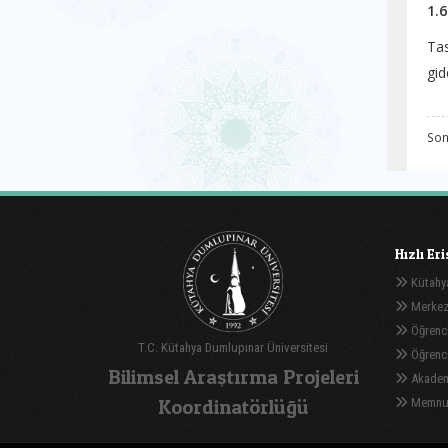
1.6
Tas
gid
Son
Hızlı Er
Kütahya
Merkez
Öğrenci
T.C. Kütahya Dumlupınar Üniversitesi
Öğrenci 
Bilimsel Araştırma Projeleri
Akadem
Koordinatörlüğü
Memnuni