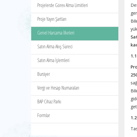
Projelerde Görev Alma Limitleri
De
ger
Proje Yayın Şartları
Bil
yük
Genel Harcama İlkeleri
Sa
kad
Satın Alma Akış Süreci
1.1
Satın Alma İşlemleri
Pro
Bursiyer
250
sağ
Vergi ve Hesap Numaraları
Bil
gid
BAP Cihaz Parkı
geti
Formlar
1.2
Tas