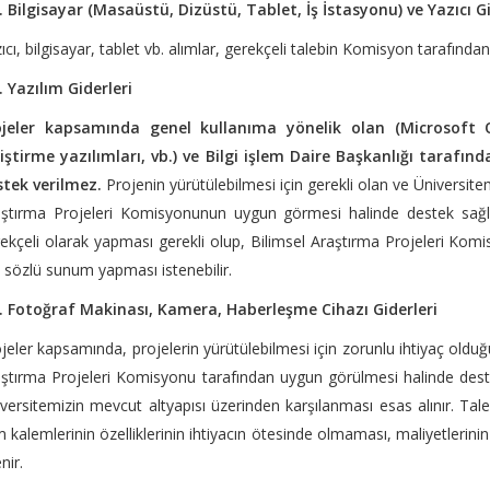
. Bilgisayar (Masaüstü, Dizüstü, Tablet, İş İstasyonu) ve Yazıcı Gi
ıcı, bilgisayar, tablet vb. alımlar, gerekçeli talebin Komisyon tarafın
. Yazılım Giderleri
ojeler kapsamında genel kullanıma yönelik olan (Microsoft Of
iştirme yazılımları, vb.) ve Bilgi işlem Daire Başkanlığı tarafın
stek verilmez.
Projenin yürütülebilmesi için gerekli olan ve Üniversite
ştırma Projeleri Komisyonunun uygun görmesi halinde destek sağlanab
ekçeli olarak yapması gerekli olup, Bilimsel Araştırma Projeleri Kom
n sözlü sunum yapması istenebilir.
5. Fotoğraf Makinası, Kamera, Haberleşme Cihazı Giderleri
jeler kapsamında, projelerin yürütülebilmesi için zorunlu ihtiyaç oldu
ştırma Projeleri Komisyonu tarafından uygun görülmesi halinde deste
versitemizin mevcut altyapısı üzerinden karşılanması esas alınır. Ta
m kalemlerinin özelliklerinin ihtiyacın ötesinde olmaması, maliyetlerin
nir.