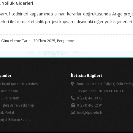
. Yolluk Giderleri
arruf tedbirleri kapsamında alınan kararlar doğrultusunda Ar-ge proj
erleri ile bilimsel etkinlik projesi kapsamı dışındaki diğer yolluk giderler
 Güncelleme Tarihi: 30 Ekim 2025, Perşembe
işimler
İletişim Bilgileri
 Dumlupınar Üniversitesi
Dumlupınar Üniv. Evliya Çelebi Yerle
 Kütüphane
Tavşanlı Yolu 10. km KÜTAHYA
 Bilgi Sistemi
0 (274) 443 43 43
İşleri Daire Başkanlığı
0 (274) 443 02 84
ik Portal
bap@dpu.edu.tr
yet Bildirim Formu