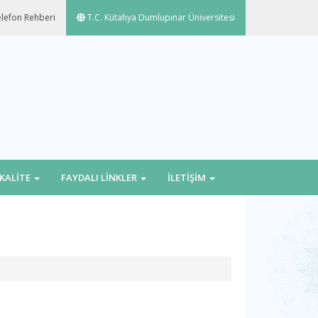
lefon Rehberi
T.C. Kütahya Dumlupınar Üniversitesi
KALİTE
FAYDALI LİNKLER
İLETİŞİM