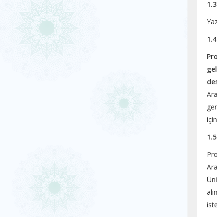
1.3
Yaz
1.4
Pr
gel
de
Ara
ger
içi
1.
Pro
Ara
Üni
alı
iste