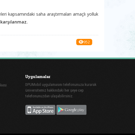
eleri kapsamındaki saha araştırmaları amaçlı yolluk
i
karşılanmaz.
952
Uygulamalar
DPUMobil uygulamasını telefonunuza kurarak
şkesi
üniversitemiz hakkındaki her şeye cep
telefonunuzdan ulaşabilirsiniz.