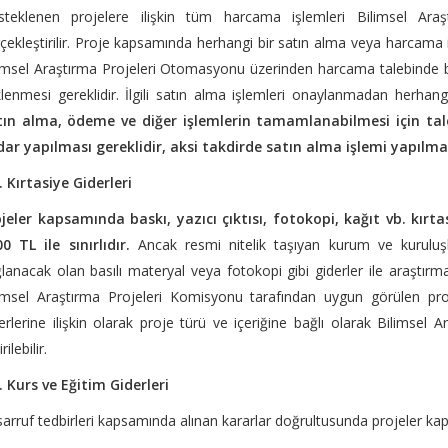
steklenen projelere ilişkin tüm harcama işlemleri Bilimsel Araş
çekleştirilir. Proje kapsamında herhangi bir satın alma veya harcama i
imsel Araştırma Projeleri Otomasyonu üzerinden harcama talebinde b
lenmesi gereklidir. İlgili satın alma işlemleri onaylanmadan herhan
tın alma, ödeme ve diğer işlemlerin tamamlanabilmesi için tal
ar yapılması gereklidir, aksi takdirde satın alma işlemi yapılma
. Kırtasiye Giderleri
jeler kapsamında baskı, yazıcı çıktısı, fotokopi, kağıt vb. kırta
0 TL ile sınırlıdır.
Ancak resmi nitelik taşıyan kurum ve kuruluş
lanacak olan basılı materyal veya fotokopi gibi giderler ile araştırm
imsel Araştırma Projeleri Komisyonu tarafından uygun görülen proje
erlerine ilişkin olarak proje türü ve içeriğine bağlı olarak Bilimsel
rilebilir.
. Kurs ve Eğitim Giderleri
arruf tedbirleri kapsamında alınan kararlar doğrultusunda projeler ka