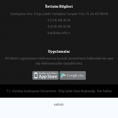
İletişim Bilgileri
Dumlupınar Üniv. Evliya Çelebi Yerleşkesi Tavşanlı Yolu 10. km KÜTAHYA
0 (274) 443 43 43
0 (274) 443 02 84
bap@dpu.edu.tr
Uygulamalar
DPUMobil uygulamasını telefonunuza kurarak üniversitemiz hakkındaki her şeye
cep telefonunuzdan ulaşabilirsiniz.
T.C. Kütahya Dumlupınar Üniversitesi - Bilgi İşlem Daire Başkanlığı, Tüm hakları
saklıdır.