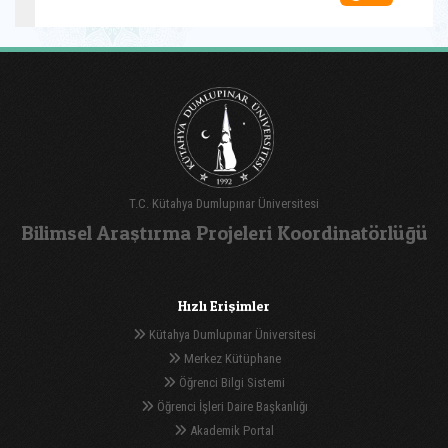
T.C. Kütahya Dumlupınar Üniversitesi
Bilimsel Araştırma Projeleri Koordinatörlüğü
Hızlı Erişimler
Kütahya Dumlupınar Üniversitesi
Merkez Kütüphane
Öğrenci Bilgi Sistemi
Öğrenci İşleri Daire Başkanlığı
Akademik Portal