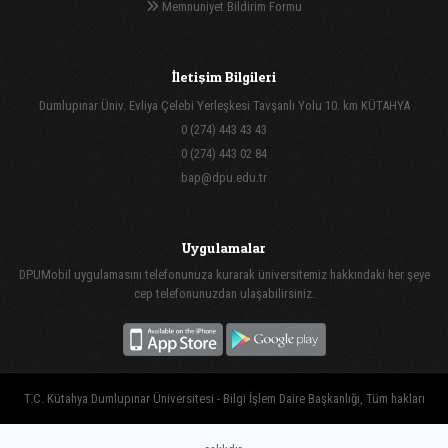
Memnuniyet Bildirim Formu
İletişim Bilgileri
Dumlupınar Üniv. Evliya Çelebi Yerleşkesi Tavşanlı Yolu 10. km KÜTAHYA
0 (274) 443 43 43
0 (274) 443 02 84
bap@dpu.edu.tr
Uygulamalar
DPUMobil uygulamasını telefonunuza kurarak üniversitemiz hakkındaki her şeye
cep telefonunuzdan ulaşabilirsiniz.
T.C. Kütahya Dumlupınar Üniversitesi - Bilgi İşlem Daire Başkanlığı, Tüm hakları