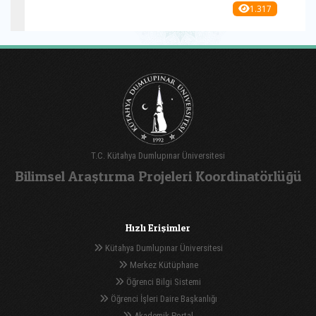
1.317
T.C. Kütahya Dumlupınar Üniversitesi
Bilimsel Araştırma Projeleri Koordinatörlüğü
Hızlı Erişimler
Kütahya Dumlupınar Üniversitesi
Merkez Kütüphane
Öğrenci Bilgi Sistemi
Öğrenci İşleri Daire Başkanlığı
Akademik Portal