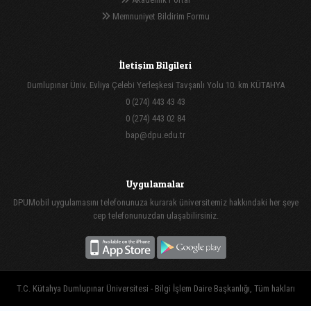
Memnuniyet Bildirim Formu
İletişim Bilgileri
Dumlupınar Üniv. Evliya Çelebi Yerleşkesi Tavşanlı Yolu 10. km KÜTAHYA
0 (274) 443 43 43
0 (274) 443 02 84
bap@dpu.edu.tr
Uygulamalar
DPUMobil uygulamasını telefonunuza kurarak üniversitemiz hakkındaki her şeye
cep telefonunuzdan ulaşabilirsiniz.
T.C. Kütahya Dumlupınar Üniversitesi - Bilgi İşlem Daire Başkanlığı, Tüm hakları